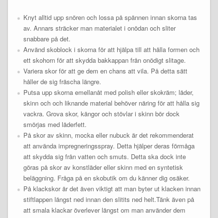
Knyt alltid upp snören och lossa på spännen innan skorna tas
av. Annars sträcker man materialet i onödan och sliter
snabbare på det.
Använd skoblock i skorna för att hjälpa till att hålla formen och
ett skohorn för att skydda bakkappan från onödigt slitage.
Variera skor för att ge dem en chans att vila. På detta sätt
håller de sig fräscha längre.
Putsa upp skorna emellanåt med polish eller skokräm; läder,
skinn och och liknande material behöver näring för att hålla sig
vackra. Grova skor, kängor och stövlar i skinn bör dock
smörjas med läderfett.
På skor av skinn, mocka eller nubuck är det rekommenderat
att använda impregneringsspray. Detta hjälper deras förmåga
att skydda sig från vatten och smuts. Detta ska dock inte
göras på skor av konstläder eller skinn med en syntetisk
beläggning. Fråga på en skobutik om du känner dig osäker.
På klackskor är det även viktigt att man byter ut klacken innan
stiftlappen längst ned innan den slitits ned helt.Tänk även på
att smala klackar överlever längst om man använder dem