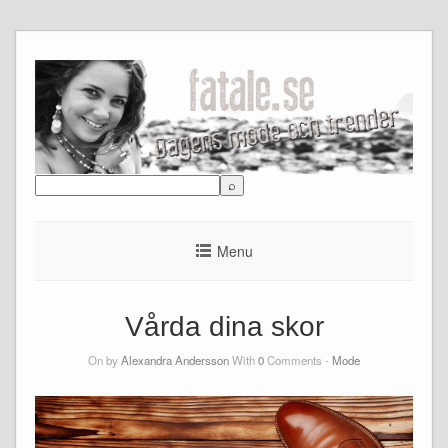
Skip
to
content
Menu
Vårda dina skor
On by
Alexandra Andersson
With
0
Comments -
Mode