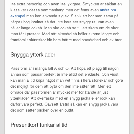
lite extra personlig och även lite lyxigare. Smycken är såklart en
klassiker i dessa sammanhang men det finns även
andra bra
exempel
man kan använda sig av. Självklart bör man satsa på
något i hög kvalitet så det inte bara ser snyggt ut utan även
håller länge också. Man ska också se till att sköta om de skor
man får i present. Med rätt skovård så håller skorna längre och
framförallt skinnskor blir bara bättre med omvårdnad och av åren.
Snygga ytterkläder
Passform är i många fall A och O. Att köpa ett plagg till någon
annan som passar perfekt är inte alltid det enklaste. Och visst
kan man alltid köpa något man vet finns i flera storlekar och göra
det möjligt för dem att byta om den inte sitter rätt. Men ett
område där passformen är mycket mer förlåtande är just
ytterkläder. Att överraska med en snygg jacka eller rock kan
därför vara perfekt. Oavsett årstid så kan en snygg jacka vara
det som sätter pricken över en outfit.
Presentkort funkar alltid