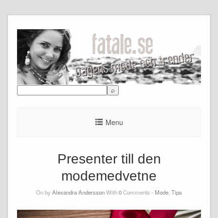
Skip
to
content
Menu
Presenter till den
modemedvetne
On by
Alexandra Andersson
With
0
Comments -
Mode
,
Tips