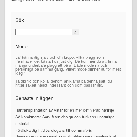
Sök
Mode
Lär känna dig själv och din kropp, vilka plagg som
framhäver det bästa hos just dig. Då kommer du att finna
många underbara plagg att bära. Både moderna och
personliga på samma gång. Vilket mode brinner du för mest
idag?
Ta dig tid och kolla igenom artiklarna på denna sajt, du
hittar säkert något intressant och som passar dig.
Senaste inläggen
Hårtransplantation av vikar för en mer definierad hårlinje
Så kombinerar Sarv filten design och funktion i naturliga
material
Förälska dig i tidlös elegans till sommarpris
Upptäck mjuka material som skyddar barns känsliga hud