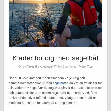
Kläder för dig med segelbåt
On by
Alexandra Andersson
With
0
Comments -
Mode
,
Tips
Hör du till den kategori människor som varje helg och
sommarsemester åker ut med
segelbåten
så vet du att kläder för
alla väder är viktigt. När du seglar upplever du oftast inte bara sol
och ljumna vindar utan också regn, rusk och nordanvind. Med
tanke på det tidvis tuffa klimatet är det viktigt att du är rätt är
klädd så att du kan fokusera på att segla säkert.