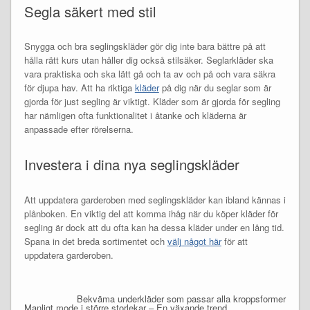
Segla säkert med stil
Snygga och bra seglingskläder gör dig inte bara bättre på att
hålla rätt kurs utan håller dig också stilsäker. Seglarkläder ska
vara praktiska och ska lätt gå och ta av och på och vara säkra
för djupa hav. Att ha riktiga
kläder
på dig när du seglar som är
gjorda för just segling är viktigt. Kläder som är gjorda för segling
har nämligen ofta funktionalitet i åtanke och kläderna är
anpassade efter rörelserna.
Investera i dina nya seglingskläder
Att uppdatera garderoben med seglingskläder kan ibland kännas i
plånboken. En viktig del att komma ihåg när du köper kläder för
segling är dock att du ofta kan ha dessa kläder under en lång tid.
Spana in det breda sortimentet och
välj något här
för att
uppdatera garderoben.
Bekväma underkläder som passar alla kroppsformer
Manligt mode i större storlekar – En växande trend